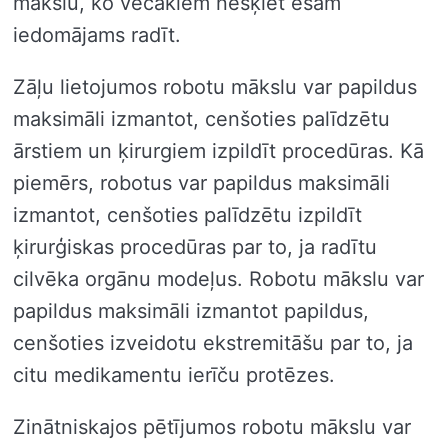
mākslu, ko vecākiem nešķiet esam
iedomājams radīt.
Zāļu lietojumos robotu mākslu var papildus
maksimāli izmantot, cenšoties palīdzētu
ārstiem un ķirurgiem izpildīt procedūras. Kā
piemērs, robotus var papildus maksimāli
izmantot, cenšoties palīdzētu izpildīt
ķirurģiskas procedūras par to, ja radītu
cilvēka orgānu modeļus. Robotu mākslu var
papildus maksimāli izmantot papildus,
cenšoties izveidotu ekstremitāšu par to, ja
citu medikamentu ierīču protēzes.
Zinātniskajos pētījumos robotu mākslu var