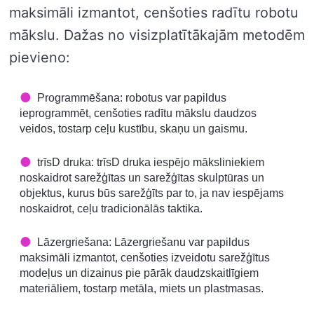
maksimāli izmantot, cenšoties radītu robotu
mākslu. Dažas no visizplatītākajām metodēm
pievieno:
Programmēšana: robotus var papildus
ieprogrammēt, cenšoties radītu mākslu daudzos
veidos, tostarp ceļu kustību, skaņu un gaismu.
trīsD druka: trīsD druka iespējo māksliniekiem
noskaidrot sarežģītas un sarežģītas skulptūras un
objektus, kurus būs sarežģīts par to, ja nav iespējams
noskaidrot, ceļu tradicionālās taktika.
Lāzergriešana: Lāzergriešanu var papildus
maksimāli izmantot, cenšoties izveidotu sarežģītus
modeļus un dizainus pie pārāk daudzskaitlīgiem
materiāliem, tostarp metāla, miets un plastmasas.