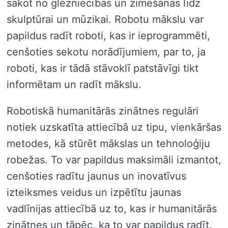
sākot no glezniecības un zīmēšanas līdz
skulptūrai un mūzikai. Robotu mākslu var
papildus radīt roboti, kas ir ieprogrammēti,
cenšoties sekotu norādījumiem, par to, ja
roboti, kas ir tādā stāvoklī patstāvīgi tikt
informētam un radīt mākslu.
Robotiskā humanitārās zinātnes regulāri
notiek uzskatīta attiecībā uz tipu, vienkāršas
metodes, kā stūrēt mākslas un tehnoloģiju
robežas. To var papildus maksimāli izmantot,
cenšoties radītu jaunus un inovatīvus
izteiksmes veidus un izpētītu jaunas
vadlīnijas attiecībā uz to, kas ir humanitārās
zinātnes un tāpēc, ka to var papildus radīt.