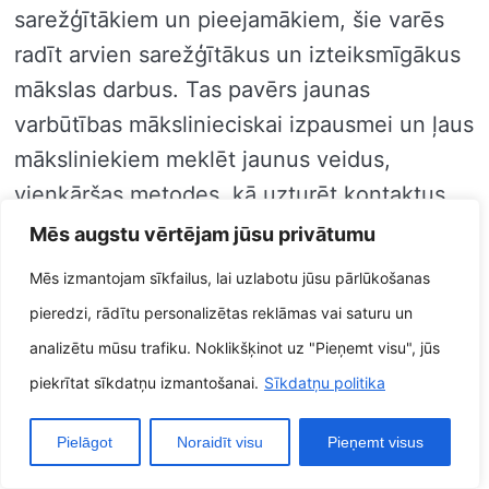
sarežģītākiem un pieejamākiem, šie varēs
radīt arvien sarežģītākus un izteiksmīgākus
mākslas darbus. Tas pavērs jaunas
varbūtības mākslinieciskai izpausmei un ļaus
māksliniekiem meklēt jaunus veidus,
vienkāršas metodes, kā uzturēt kontaktus
ceļu pasauli.
Mēs augstu vērtējam jūsu privātumu
Mēs izmantojam sīkfailus, lai uzlabotu jūsu pārlūkošanas
Robotiskā humanitārās zinātnes var papildus
pieredzi, rādītu personalizētas reklāmas vai saturu un
noteikti ietekmēt sabiedrību. To var papildus
analizētu mūsu trafiku. Noklikšķinot uz "Pieņemt visu", jūs
maksimāli izmantot, cenšoties palielinātu
piekrītat sīkdatņu izmantošanai.
Sīkdatņu politika
izdomājot attiecībā uz svarīgiem
jautājumiem, izglītotu cilvēkus attiecībā uz
Pielāgot
Noraidīt visu
Pieņemt visus
apkārtējo pasauli un iedvesmotu