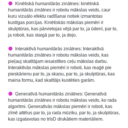
Kinētiskā humanitārās zinātnes: kinētiskā
humanitārās zinātnes ir robotu mākslas veids, caur
kuru vizuālo efektu radīšanai notiek izmantotas
kustīgas porcijas. Kinētiskās mākslas piemēri ir
skulptūras, kas pārvietojas vējā par to, ja ūdenī, par to,
ja roboti, kas staigā par to, ja dejo.
Interaktīvā humanitārās zinātnes: Interaktīvā
humanitārās zinātnes ir robotu mākslas veids, kas
pieļauj skatītājam iesaistīties ceļu mākslas darbu.
Interaktīvās mākslas piemēri ir roboti, kas reaģē pie
pieskārienu par to, ja skaņu, par to, ja skulptūras, kas
maina formu, kad skatītājs kustēties garām.
Ģeneratīvā humanitārās zinātnes: Ģeneratīvā
humanitārās zinātnes ir robotu mākslas veids, ko rada
algoritmi. Ģeneratīvās mākslas piemēri ir roboti, kas
zīmē attēlus par to, ja rada mūziku, par to, ja skulptūras,
kas izgatavotas no trīsD drukātiem materiāliem.