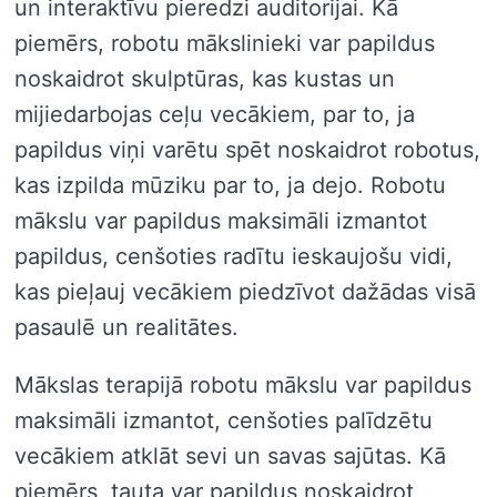
un interaktīvu pieredzi auditorijai. Kā
piemērs, robotu mākslinieki var papildus
noskaidrot skulptūras, kas kustas un
mijiedarbojas ceļu vecākiem, par to, ja
papildus viņi varētu spēt noskaidrot robotus,
kas izpilda mūziku par to, ja dejo. Robotu
mākslu var papildus maksimāli izmantot
papildus, cenšoties radītu ieskaujošu vidi,
kas pieļauj vecākiem piedzīvot dažādas visā
pasaulē un realitātes.
Mākslas terapijā robotu mākslu var papildus
maksimāli izmantot, cenšoties palīdzētu
vecākiem atklāt sevi un savas sajūtas. Kā
piemērs, tauta var papildus noskaidrot