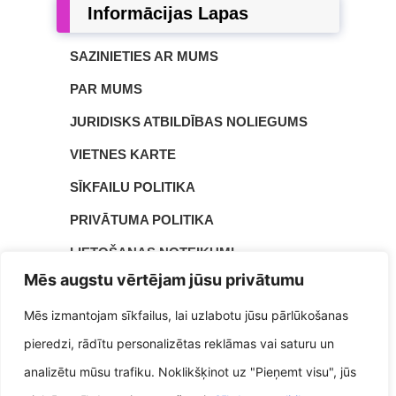
Informācijas Lapas
SAZINIETIES AR MUMS
PAR MUMS
JURIDISKS ATBILDĪBAS NOLIEGUMS
VIETNES KARTE
SĪKFAILU POLITIKA
PRIVĀTUMA POLITIKA
LIETOŠANAS NOTEIKUMI
Mēs augstu vērtējam jūsu privātumu
DMCA PAZIŅOJUMS
Mēs izmantojam sīkfailus, lai uzlabotu jūsu pārlūkošanas
▲
pieredzi, rādītu personalizētas reklāmas vai saturu un
| © 2026 | Reinis Vanags ir vijum.com dibinātājs
Vijum.com
un autors, un viņš ir aizrautīgs rakstnieks, kurš dalās ar
analizētu mūsu trafiku. Noklikšķinot uz "Pieņemt visu", jūs
savām idejām un pārdomām par dažādām tēmām. Viņš ir