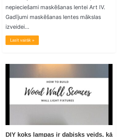
nepieciešami maskēšanas lentei Art IV.
Gadījumi maskēšanas lentes mākslas
izveidei…
Lasīt vairāk »
DIY koks lampas ir dabisks veids, kā