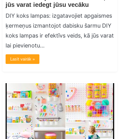
jūs varat iedegt jūsu vecāku
DIY koks lampas: izgatavojiet apgaismes
ķermeņus izmantojot dabisku šarmu DIY
koks lampas ir efektīvs veids, kā jūs varat
lai pievienotu…
Lasīt vairāk »