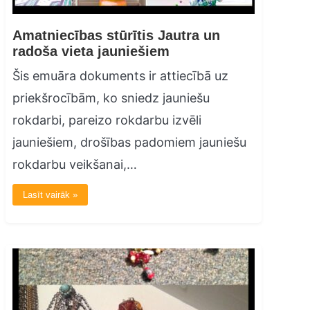
Amatniecības stūrītis Jautra un
radoša vieta jauniešiem
Šis emuāra dokuments ir attiecībā uz
priekšrocībām, ko sniedz jauniešu
rokdarbi, pareizo rokdarbu izvēli
jauniešiem, drošības padomiem jauniešu
rokdarbu veikšanai,…
Lasīt vairāk »