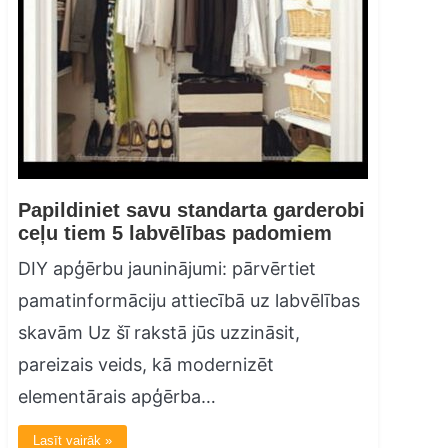
Papildiniet savu standarta garderobi
ceļu tiem 5 labvēlības padomiem
DIY apģērbu jauninājumi: pārvērtiet
pamatinformāciju attiecībā uz labvēlības
skavām Uz šī rakstā jūs uzzināsit,
pareizais veids, kā modernizēt
elementārais apģērba…
Lasīt vairāk »