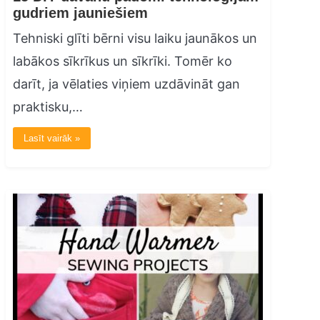
gudriem jauniešiem
Tehniski glīti bērni visu laiku jaunākos un
labākos sīkrīkus un sīkrīki. Tomēr ko
darīt, ja vēlaties viņiem uzdāvināt gan
praktisku,…
Lasīt vairāk »