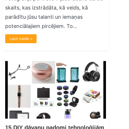
skaits, kas izstrādāta, kā veids, kā
parādītu jūsu talanti un iemaņas
potenciālajiem pircējiem. To…
Lasīt vairāk »
15 DIY dāvanu padomi tehnoloģijām