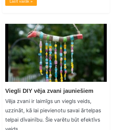
Lasīt vairāk »
Viegli DIY vēja zvani jauniešiem
Vēja zvani ir laimīgs un viegls veids,
uzzināt, kā lai pievienotu savai ārtelpas
telpai dīvainību. Šie varētu būt efektīvs
veids,…