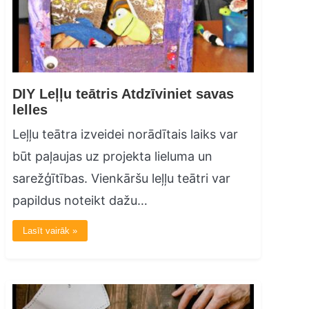
DIY Leļļu teātris Atdzīviniet savas
lelles
Leļļu teātra izveidei norādītais laiks var
būt paļaujas uz projekta lieluma un
sarežģītības. Vienkāršu leļļu teātri var
papildus noteikt dažu…
Lasīt vairāk »