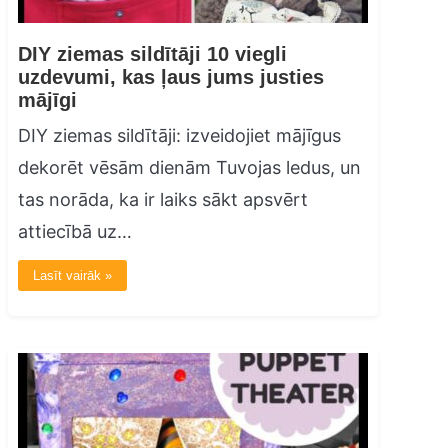
DIY ziemas sildītāji 10 viegli
uzdevumi, kas ļaus jums justies
mājīgi
DIY ziemas sildītāji: izveidojiet mājīgus
dekorēt vēsām dienām Tuvojas ledus, un
tas norāda, ka ir laiks sākt apsvērt
attiecībā uz…
Lasīt vairāk »