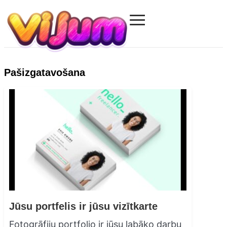
≡
Vijum.com
Pašizgatavošana
Jūsu portfelis ir jūsu vizītkarte
Fotogrāfiju portfolio ir jūsu labāko darbu