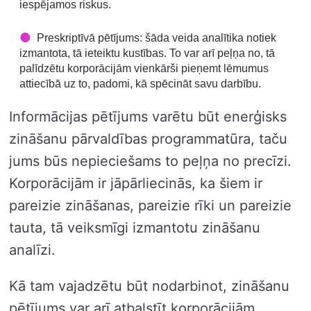
iespējamos riskus.
Preskriptīvā pētījums: šāda veida analītika notiek
izmantota, tā ieteiktu kustības. To var arī peļņa no, tā
palīdzētu korporācijām vienkārši pieņemt lēmumus
attiecībā uz to, padomi, kā spēcināt savu darbību.
Informācijas pētījums varētu būt enerģisks
zināšanu pārvaldības programmatūra, taču
jums būs nepieciešams to peļņa no precīzi.
Korporācijām ir jāpārliecinās, ka šiem ir
pareizie zināšanas, pareizie rīki un pareizie
tauta, tā veiksmīgi izmantotu zināšanu
analīzi.
Kā tam vajadzētu būt nodarbinot, zināšanu
pētījums var arī atbalstīt korporācijām