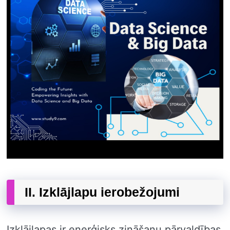
II. Izklājlapu ierobežojumi
Izklājlapas ir enerģisks zināšanu pārvaldības