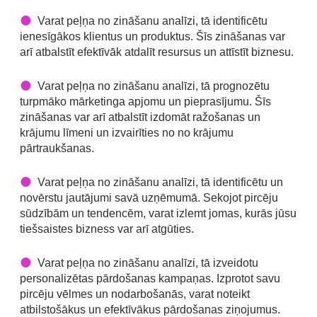
Varat peļņa no zināšanu analīzi, tā identificētu
ienesīgākos klientus un produktus. Šīs zināšanas var
arī atbalstīt efektīvāk atdalīt resursus un attīstīt biznesu.
Varat peļņa no zināšanu analīzi, tā prognozētu
turpmāko mārketinga apjomu un pieprasījumu. Šīs
zināšanas var arī atbalstīt izdomāt ražošanas un
krājumu līmeni un izvairīties no no krājumu
pārtraukšanas.
Varat peļņa no zināšanu analīzi, tā identificētu un
novērstu jautājumi savā uzņēmumā. Sekojot pircēju
sūdzībām un tendencēm, varat izlemt jomas, kurās jūsu
tiešsaistes bizness var arī atgūties.
Varat peļņa no zināšanu analīzi, tā izveidotu
personalizētas pārdošanas kampaņas. Izprotot savu
pircēju vēlmes un nodarbošanās, varat noteikt
atbilstošākus un efektīvākus pārdošanas ziņojumus.