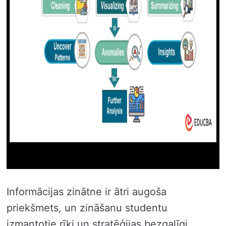
Informācijas zinātne ir ātri augoša
priekšmets, un zināšanu studentu
izmantotie rīki un stratēģijas bezgalīgi