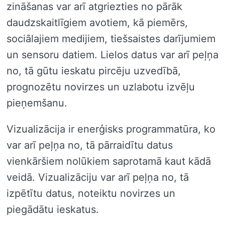
zināšanas var arī atgriezties no pārāk
daudzskaitlīgiem avotiem, kā piemērs,
sociālajiem medijiem, tiešsaistes darījumiem
un sensoru datiem. Lielos datus var arī peļņa
no, tā gūtu ieskatu pircēju uzvedībā,
prognozētu novirzes un uzlabotu izvēļu
pieņemšanu.
Vizualizācija ir enerģisks programmatūra, ko
var arī peļņa no, tā pārraidītu datus
vienkāršiem nolūkiem saprotamā kaut kādā
veidā. Vizualizāciju var arī peļņa no, tā
izpētītu datus, noteiktu novirzes un
piegādātu ieskatus.