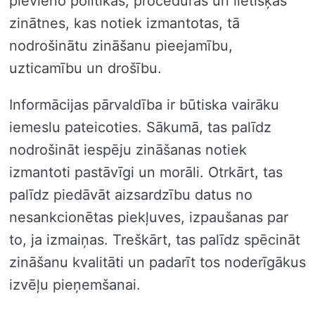
pievieno politikas, procedūras un lietišķās
zinātnes, kas notiek izmantotas, tā
nodrošinātu zināšanu pieejamību,
uzticamību un drošību.
Informācijas pārvaldība ir būtiska vairāku
iemeslu pateicoties. Sākumā, tas palīdz
nodrošināt iespēju zināšanas notiek
izmantoti pastāvīgi un morāli. Otrkārt, tas
palīdz piedāvāt aizsardzību datus no
nesankcionētas piekļuves, izpaušanas par
to, ja izmaiņas. Treškārt, tas palīdz spēcināt
zināšanu kvalitāti un padarīt tos noderīgākus
izvēļu pieņemšanai.