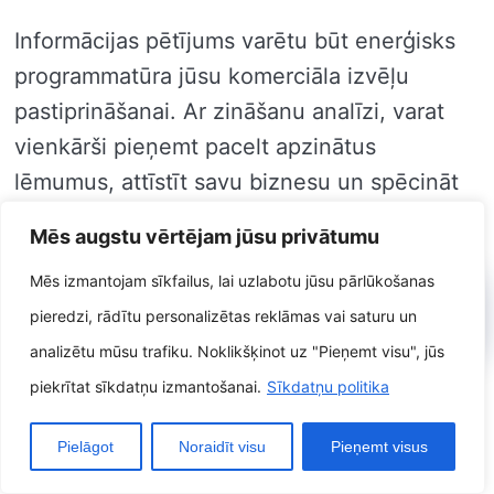
Informācijas pētījums varētu būt enerģisks
programmatūra jūsu komerciāla izvēļu
pastiprināšanai. Ar zināšanu analīzi, varat
vienkārši pieņemt pacelt apzinātus
lēmumus, attīstīt savu biznesu un spēcināt
pircēju pieredzi.
Mēs augstu vērtējam jūsu privātumu
Mēs izmantojam sīkfailus, lai uzlabotu jūsu pārlūkošanas
IX. Informācijas pārvaldības ceļš uz
pieredzi, rādītu personalizētas reklāmas vai saturu un
priekšu
analizētu mūsu trafiku. Noklikšķinot uz "Pieņemt visu", jūs
piekrītat sīkdatņu izmantošanai.
Sīkdatņu politika
Informācijas pārvaldības ceļš uz priekšu ir
gaiša. Lai varētu padomi, kā zināšanu
Pielāgot
Noraidīt visu
Pieņemt visus
daudzums, ātrums un diezgan daudz turpina