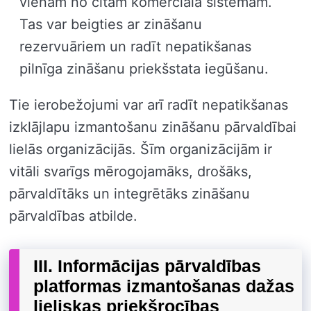
vienam no citām komerciāla sistēmām.
Tas var beigties ar zināšanu
rezervuāriem un radīt nepatikšanas
pilnīga zināšanu priekšstata iegūšanu.
Tie ierobežojumi var arī radīt nepatikšanas
izklājlapu izmantošanu zināšanu pārvaldībai
lielās organizācijās. Šīm organizācijām ir
vitāli svarīgs mērogojamāks, drošāks,
pārvaldītāks un integrētāks zināšanu
pārvaldības atbilde.
III. Informācijas pārvaldības
platformas izmantošanas dažas
lieliskas priekšrocības