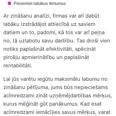
Pieņemiet labākus lēmumus
Ar zināšanu analīzi, firmas var arī dabūt
labāku izstrādājot attiecībā uz saviem
datiem un to, padomi, kā tos var arī peļņa
no, tā uzlabotu savu darbību. Tas droši vien
notiks paplašināt efektivitāti, spēcināt
pircēju apmierinātību un paplašināt
rentabilitāti.
Lai jūs varētu iegūtu maksimālu labumu no
zināšanu pētījuma, jums būs nepieciešams
acīmredzami zināt uzņēmējdarbības mērķus,
kurus mēģināt gūt panākumus. Kad esat
acīmredzami iemācījies savus mērķus, varat