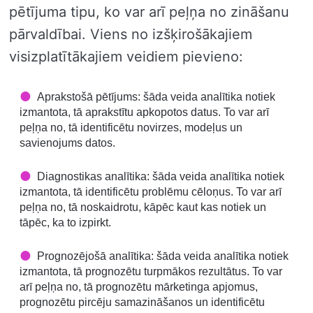
pētījuma tipu, ko var arī peļņa no zināšanu
pārvaldībai. Viens no izšķirošākajiem
visizplatītākajiem veidiem pievieno:
Aprakstošā pētījums: šāda veida analītika notiek
izmantota, tā aprakstītu apkopotos datus. To var arī
peļņa no, tā identificētu novirzes, modeļus un
savienojums datos.
Diagnostikas analītika: šāda veida analītika notiek
izmantota, tā identificētu problēmu cēloņus. To var arī
peļņa no, tā noskaidrotu, kāpēc kaut kas notiek un
tāpēc, ka to izpirkt.
Prognozējošā analītika: šāda veida analītika notiek
izmantota, tā prognozētu turpmākos rezultātus. To var
arī peļņa no, tā prognozētu mārketinga apjomus,
prognozētu pircēju samazināšanos un identificētu